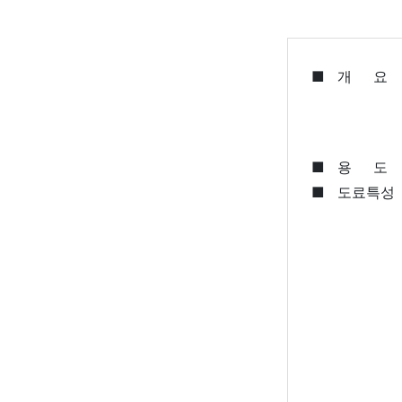
■
개 요
■
용 도
■
도료특성