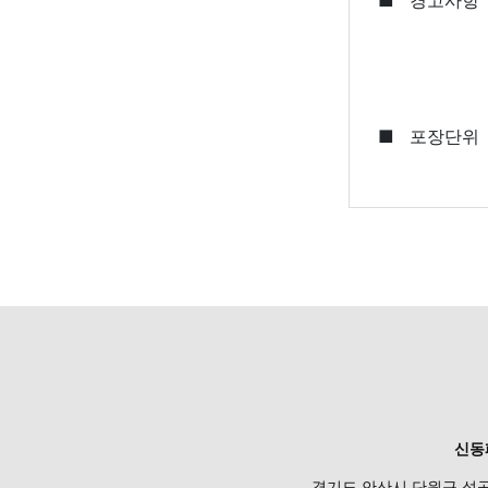
■
경고사항
■
포장단위
신동
경기도 안산시 단원구 성곡로 