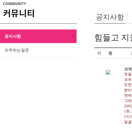
COMMUNITY
커뮤니티
공지사항
힘들고 지
공지사항
자주하는질문
이 름
크게
웃음
코르
또한
분비
엔케
그래
20
1회
23
얼굴