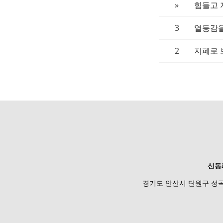
»
힘들고 
3
열등감을
2
지폐로 
신동
경기도 안산시 단원구 성곡로 